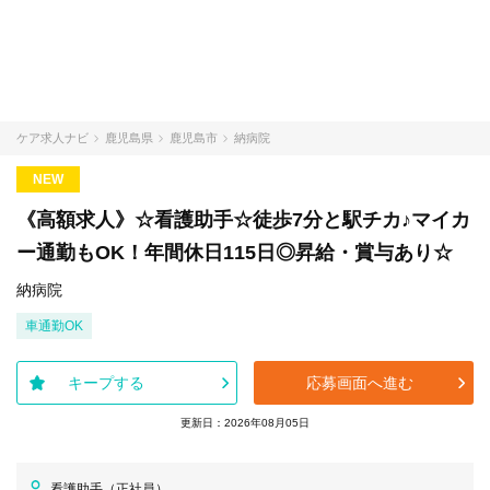
ケア求人ナビ
鹿児島県
鹿児島市
納病院
NEW
《高額求人》☆看護助手☆徒歩7分と駅チカ♪マイカ
ー通勤もOK！年間休日115日◎昇給・賞与あり☆
納病院
車通勤OK
キープする
応募画面へ進む
更新日：2026年08月05日
看護助手（正社員）