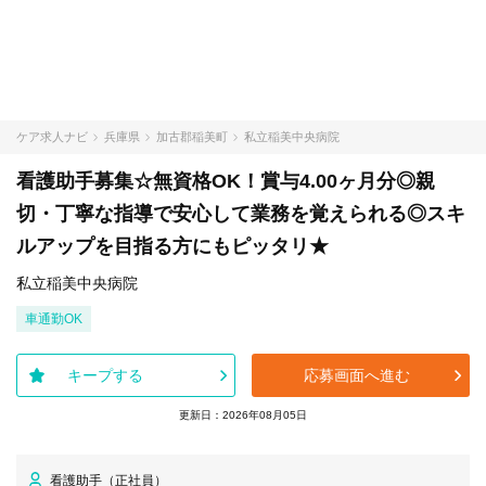
ケア求人ナビ
兵庫県
加古郡稲美町
私立稲美中央病院
看護助手募集☆無資格OK！賞与4.00ヶ月分◎親
切・丁寧な指導で安心して業務を覚えられる◎スキ
ルアップを目指る方にもピッタリ★
私立稲美中央病院
車通勤OK
キープする
応募画面へ進む
更新日：2026年08月05日
看護助手（正社員）