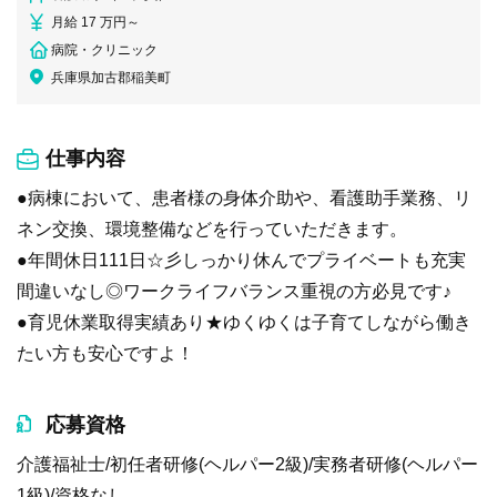
月給 17 万円～
病院・クリニック
兵庫県加古郡稲美町
仕事内容
●病棟において、患者様の身体介助や、看護助手業務、リ
ネン交換、環境整備などを行っていただきます。
●年間休日111日☆彡しっかり休んでプライベートも充実
間違いなし◎ワークライフバランス重視の方必見です♪
●育児休業取得実績あり★ゆくゆくは子育てしながら働き
たい方も安心ですよ！
応募資格
介護福祉士/初任者研修(ヘルパー2級)/実務者研修(ヘルパー
1級)/資格なし