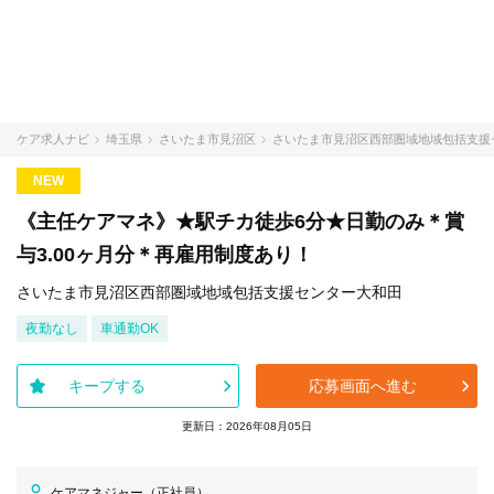
ケア求人ナビ
埼玉県
さいたま市見沼区
さいたま市見沼区西部圏域地域包括支援
NEW
《主任ケアマネ》★駅チカ徒歩6分★日勤のみ＊賞
与3.00ヶ月分＊再雇用制度あり！
さいたま市見沼区西部圏域地域包括支援センター大和田
夜勤なし
車通勤OK
キープする
応募画面へ進む
更新日：2026年08月05日
ケアマネジャー（正社員）