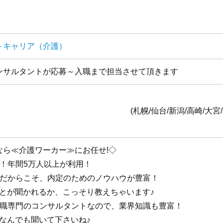
トキャリア（介護）
ンサルタントが応募～入職まで担当させて頂きます
全国1
台/新潟/高崎/大宮/東京/横浜/静岡/名古
なら≪介護ワーカー≫にお任せ!◇
手！年間5万人以上が利用！
手だからこそ、内定のためのノウハウが豊富！
ことが聞かれるか、こっそり教えちゃいます♪
護職専門のコンサルタントなので、業界知識も豊富！
なんでも聞いて下さいね♪