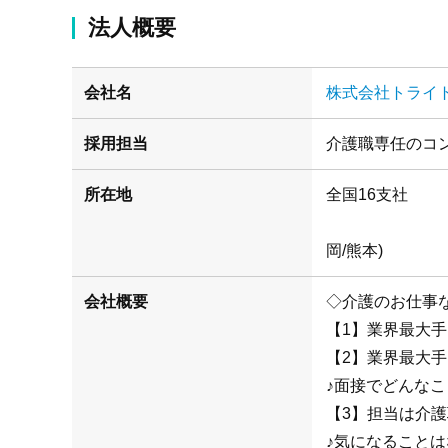
法人概要
会社名
株式会社トライ
採用担当
介護職専任のコ
所在地
(札幌/仙
岡/熊本)
会社概要
◇介護のお仕事
【1】業界最大
【2】業界最大
♪面接でどんな
【3】担当は介
♪気になることは