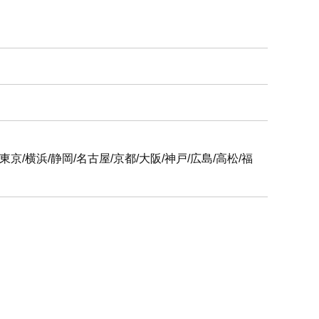
6支社
屋/京都/大阪/神戸/広島/高松/福