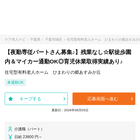
ケア求人ナビ
千葉県
千葉市緑区
住宅型有料老人ホーム ひまわりの郷あすみが
【夜勤専従パートさん募集♪】残業なし☆駅徒歩園
内＆マイカー通勤OK◎育児休業取得実績あり♪
住宅型有料老人ホーム ひまわりの郷あすみが丘
車通勤OK
キープする
応募画面へ進む
更新日：2026年08月05日
介護職（パート）
日給 23800 円～