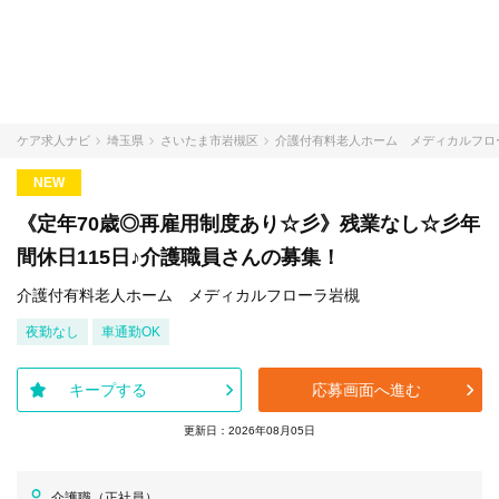
ケア求人ナビ
埼玉県
さいたま市岩槻区
介護付有料老人ホーム メディカルフロ
NEW
《定年70歳◎再雇用制度あり☆彡》残業なし☆彡年
間休日115日♪介護職員さんの募集！
介護付有料老人ホーム メディカルフローラ岩槻
夜勤なし
車通勤OK
キープする
応募画面へ進む
更新日：2026年08月05日
介護職（正社員）