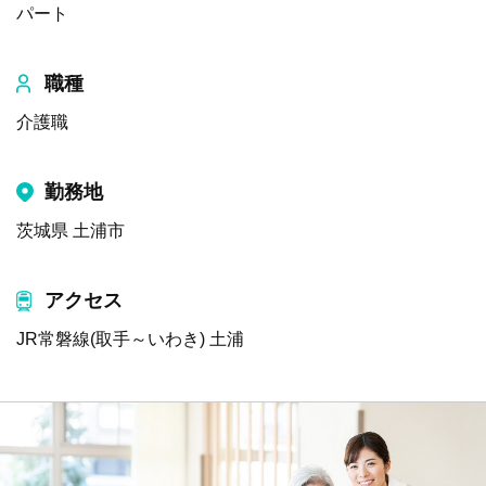
パート
職種
介護職
勤務地
茨城県 土浦市
アクセス
JR常磐線(取手～いわき) 土浦