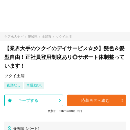
ケア求人ナビ
茨城県
土浦市
ツクイ土浦
【業界大手のツクイのデイサービス☆彡】髪色＆髪
型自由！正社員登用制度あり◎サポート体制整って
います！
ツクイ土浦
夜勤なし
車通勤OK
キープする
応募画面へ進む
更新日：2026年08月05日
介護職（パート）