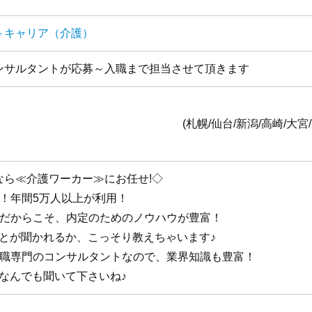
トキャリア（介護）
ンサルタントが応募～入職まで担当させて頂きます
全国1
台/新潟/高崎/大宮/東京/横浜/静岡/名古
なら≪介護ワーカー≫にお任せ!◇
手！年間5万人以上が利用！
手だからこそ、内定のためのノウハウが豊富！
ことが聞かれるか、こっそり教えちゃいます♪
護職専門のコンサルタントなので、業界知識も豊富！
なんでも聞いて下さいね♪