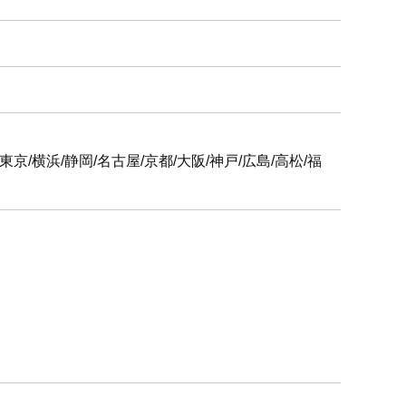
6支社
屋/京都/大阪/神戸/広島/高松/福