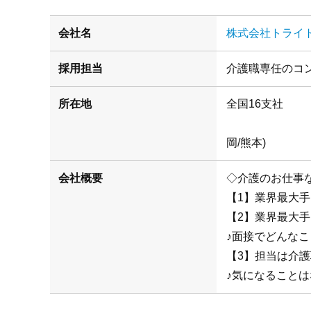
会社名
株式会社トライ
採用担当
介護職専任のコ
所在地
(札幌/仙
岡/熊本)
会社概要
◇介護のお仕事
【1】業界最大
【2】業界最大
♪面接でどんな
【3】担当は介
♪気になることは