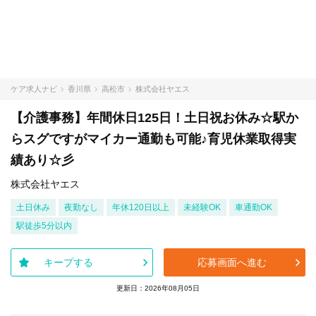
ケア求人ナビ
香川県
高松市
株式会社ヤエス
【介護事務】年間休日125日！土日祝お休み☆駅か
らスグですがマイカー通勤も可能♪育児休業取得実
績あり☆彡
株式会社ヤエス
土日休み
夜勤なし
年休120日以上
未経験OK
車通勤OK
駅徒歩5分以内
キープする
応募画面へ進む
更新日：2026年08月05日