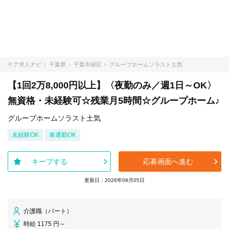
ケア求人ナビ
千葉県
千葉市緑区
グループホームソラスト土気
【1回2万8,000円以上】〈夜勤のみ／週1日～OK〉
無資格・未経験可☆残業月5時間☆グループホーム♪
グループホームソラスト土気
未経験OK
車通勤OK
キープする
応募画面へ進む
更新日：2026年08月05日
介護職（パート）
時給 1175 円～