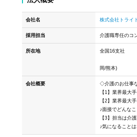
会社名
株式会社トライ
採用担当
介護職専任のコ
所在地
(札幌/仙
岡/熊本)
会社概要
◇介護のお仕事
【1】業界最大
【2】業界最大
♪面接でどんな
【3】担当は介
♪気になることは