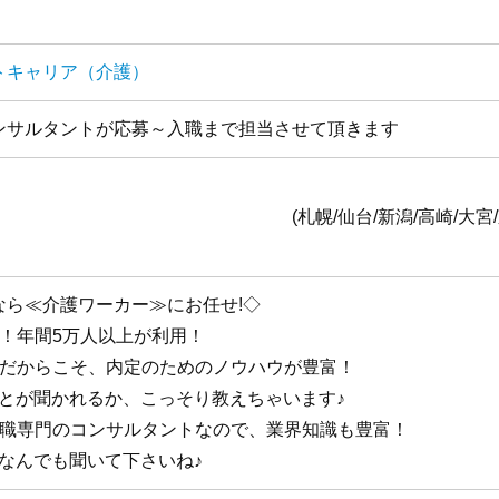
トキャリア（介護）
ンサルタントが応募～入職まで担当させて頂きます
全国1
台/新潟/高崎/大宮/東京/横浜/静岡/名古
なら≪介護ワーカー≫にお任せ!◇
手！年間5万人以上が利用！
手だからこそ、内定のためのノウハウが豊富！
ことが聞かれるか、こっそり教えちゃいます♪
護職専門のコンサルタントなので、業界知識も豊富！
なんでも聞いて下さいね♪