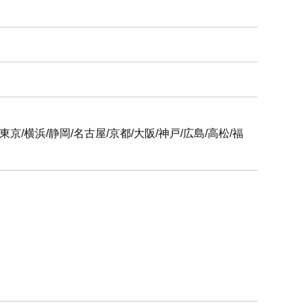
6支社
屋/京都/大阪/神戸/広島/高松/福