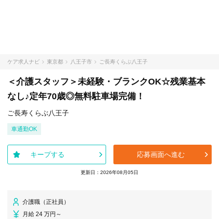
ケア求人ナビ
東京都
八王子市
ご長寿くらぶ八王子
＜介護スタッフ＞未経験・ブランクOK☆残業基本
なし♪定年70歳◎無料駐車場完備！
ご長寿くらぶ八王子
車通勤OK
キープする
応募画面へ進む
更新日：2026年08月05日
介護職（正社員）
月給 24 万円～