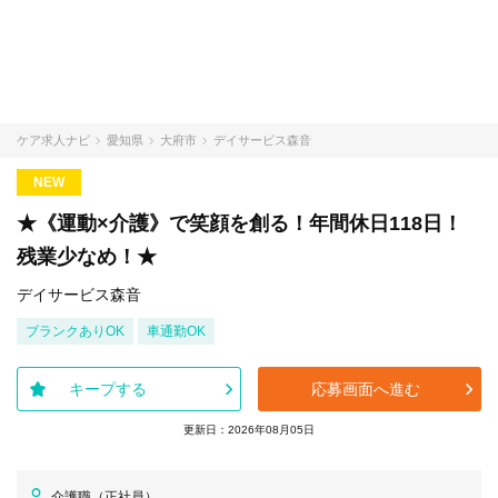
ケア求人ナビ
愛知県
大府市
デイサービス森音
NEW
★《運動×介護》で笑顔を創る！年間休日118日！
残業少なめ！★
デイサービス森音
ブランクありOK
車通勤OK
キープする
応募画面へ進む
更新日：2026年08月05日
介護職（正社員）