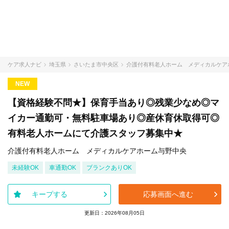
ケア求人ナビ
埼玉県
さいたま市中央区
介護付有料老人ホーム メディカルケア
NEW
【資格経験不問★】保育手当あり◎残業少なめ◎マ
イカー通勤可・無料駐車場あり◎産休育休取得可◎
有料老人ホームにて介護スタッフ募集中★
介護付有料老人ホーム メディカルケアホーム与野中央
未経験OK
車通勤OK
ブランクありOK
キープする
応募画面へ進む
更新日：2026年08月05日