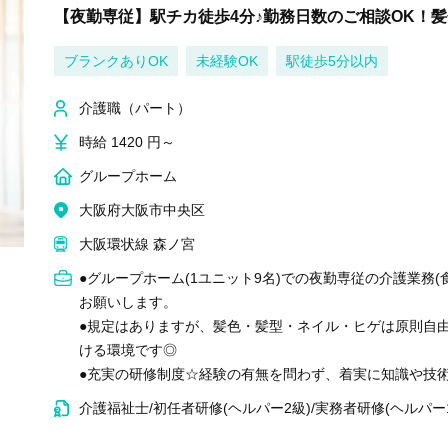
【夜勤専従】駅チカ徒歩4分♪勤務日数のご相談OK！髪
ブランクありOK
未経験OK
駅徒歩5分以内
介護職（パート）
時給 1420 円～
グループホーム
大阪府大阪市中央区
大阪環状線 森ノ宮
●グループホーム(1ユニット9名)での夜勤専従の介護業務
お願いします。
●規定はありますが、髪色・髪型・ネイル・ヒゲは原則自
ける環境です◎
●充実の研修制度☆経験の有無を問わず、着実に知識や技
介護福祉士/初任者研修(ヘルパー2級)/実務者研修(ヘルパー