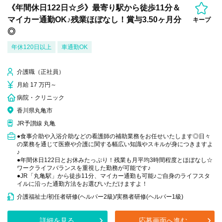
《年間休日122日☆彡》最寄り駅から徒歩11分＆
マイカー通勤OK♪残業ほぼなし！賞与3.50ヶ月分
キープ
◎
年休120日以上
車通勤OK
介護職（正社員）
月給 17 万円～
病院・クリニック
香川県丸亀市
JR予讃線 丸亀
●食事介助や入浴介助などの看護師の補助業務をお任せいたします◎日々
の業務を通じて医療や介護に関する幅広い知識やスキルが身につきますよ
♪
●年間休日122日とお休みたっぷり！残業も月平均3時間程度とほぼなし☆
ワークライフバランスを重視した勤務が可能です♪
●JR「丸亀駅」から徒歩11分、マイカー通勤も可能♪ご自身のライフスタ
イルに沿った通勤方法をお選びいただけますよ！
介護福祉士/初任者研修(ヘルパー2級)/実務者研修(ヘルパー1級)
詳細を見る
応募画面へ進む