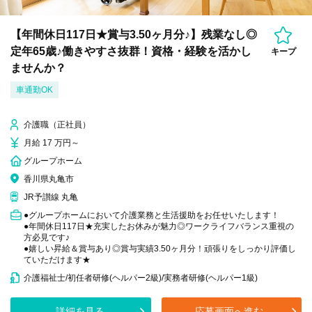
【年間休日117日★賞与3.50ヶ月分♪】残業なし◎
定年65歳♪働きやすさ抜群！資格・経験を活かし
キープ
ませんか？
車通勤OK
介護職（正社員）
月給 17 万円～
グループホーム
香川県丸亀市
JR予讃線 丸亀
●グループホームにおいて介護業務と生活援助をお任せいたします！
●年間休日117日★充実したお休みが魅力◎ワークライフバランス重視の
方必見です♪
●嬉しい昇給＆賞与あり◎賞与実績3.50ヶ月分！頑張りをしっかり評価し
ていただけます★
介護福祉士/初任者研修(ヘルパー2級)/実務者研修(ヘルパー1級)
詳細を見る
応募画面へ進む