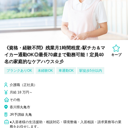
《資格・経験不問》残業月1時間程度♪駅チカ＆マ
イカー通勤OK◎最長70歳まで勤務可能！定員40
キープ
名の家庭的なケアハウス☆彡
ブランクありOK
未経験OK
車通勤OK
駅徒歩5分以内
介護職（正社員）
月給 18 万円～
その他
香川県丸亀市
JR予讃線 丸亀
●入居者様の生活援助・相談対応・環境整備・入居相談・請求業務等の業
務をお任せします。