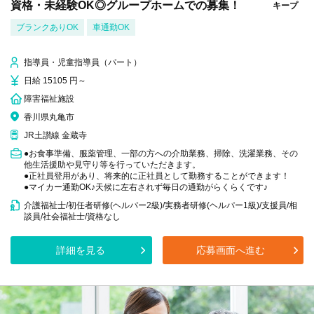
資格・未経験OK◎グループホームでの募集！
キープ
ブランクありOK
車通勤OK
指導員・児童指導員（パート）
日給 15105 円～
障害福祉施設
香川県丸亀市
JR土讃線 金蔵寺
●お食事準備、服薬管理、一部の方への介助業務、掃除、洗濯業務、その
他生活援助や見守り等を行っていただきます。
●正社員登用があり、将来的に正社員として勤務することができます！
●マイカー通勤OK♪天候に左右されず毎日の通勤がらくらくです♪
介護福祉士/初任者研修(ヘルパー2級)/実務者研修(ヘルパー1級)/支援員/相
談員/社会福祉士/資格なし
詳細を見る
応募画面へ進む