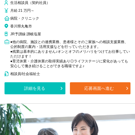
生活相談員（契約社員）
月給 21 万円～
病院・クリニック
香川県丸亀市
JR予讃線 讃岐塩屋
●他の病院、施設との連携業務、患者様とそのご家族への相談支援業務、
公的制度の案内・活用支援などを行っていただきます。
●残業は基本的にありません♪オンとオフのメリハリをつけてお仕事してい
ただけます！
●育児休業・介護休業の取得実績あり◎ライフステージに変化があっても
安心して働き続けることができる職場ですよ♪
相談員/社会福祉士
詳細を見る
応募画面へ進む