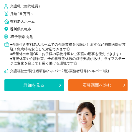
介護職（契約社員）
月給 19 万円～
有料老人ホーム
香川県丸亀市
JR予讃線 丸亀
●介護付き有料老人ホームでの介護業務をお願いします☆24時間医師が常
駐！急病時も安心して対応できます◎
●希望休の申請OK！お子様の学校行事やご家庭の用事も優先できます♪
●育児休業や介護休業、子の看護等休暇の取得実績があり、ライフステー
ジに変化を迎えても長く働ける環境です◎
介護福祉士/初任者研修(ヘルパー2級)/実務者研修(ヘルパー1級)
詳細を見る
応募画面へ進む