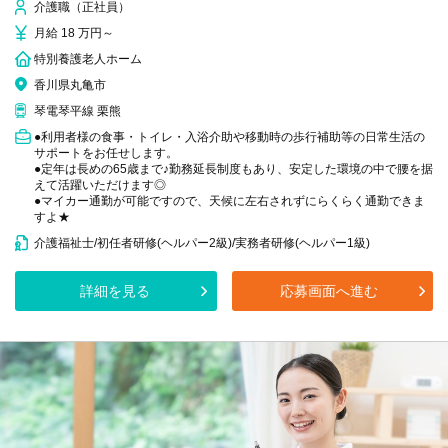
介護職（正社員）
月給 18 万円～
特別養護老人ホーム
香川県丸亀市
琴電琴平線 栗熊
●利用者様の食事・トイレ・入浴介助や移動時の歩行補助等の日常生活の
サポートをお任せします。
●定年は長めの65歳まで♪勤務延長制度もあり、安定した環境の中で腰を据
えて活躍いただけます◎
●マイカー通勤が可能ですので、天候に左右されずにらくらく通勤できま
すよ★
介護福祉士/初任者研修(ヘルパー2級)/実務者研修(ヘルパー1級)
詳細を見る
応募画面へ進む