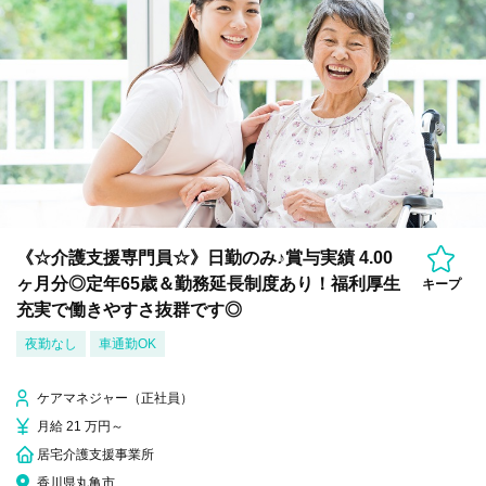
《☆介護支援専門員☆》日勤のみ♪賞与実績 4.00
ヶ月分◎定年65歳＆勤務延長制度あり！福利厚生
キープ
充実で働きやすさ抜群です◎
夜勤なし
車通勤OK
ケアマネジャー（正社員）
月給 21 万円～
居宅介護支援事業所
香川県丸亀市