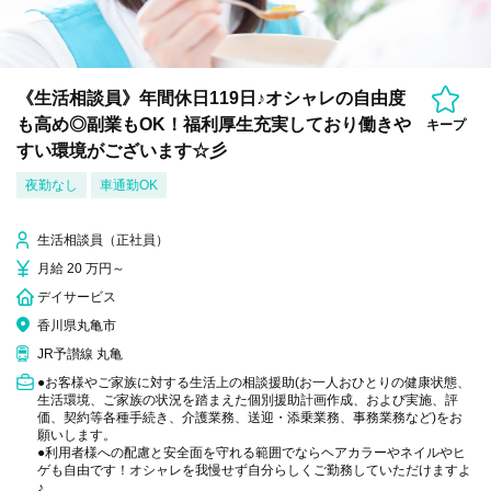
《生活相談員》年間休日119日♪オシャレの自由度
も高め◎副業もOK！福利厚生充実しており働きや
キープ
すい環境がございます☆彡
夜勤なし
車通勤OK
生活相談員（正社員）
月給 20 万円～
デイサービス
香川県丸亀市
JR予讃線 丸亀
●お客様やご家族に対する生活上の相談援助(お一人おひとりの健康状態、
生活環境、ご家族の状況を踏まえた個別援助計画作成、および実施、評
価、契約等各種手続き、介護業務、送迎・添乗業務、事務業務など)をお
願いします。
●利用者様への配慮と安全面を守れる範囲でならヘアカラーやネイルやヒ
ゲも自由です！オシャレを我慢せず自分らしくご勤務していただけますよ
♪