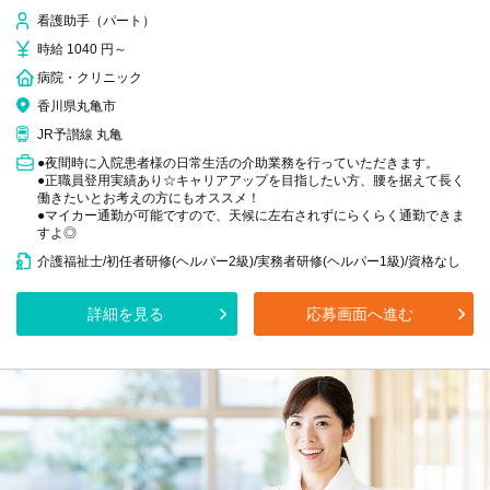
看護助手（パート）
時給 1040 円～
病院・クリニック
香川県丸亀市
JR予讃線 丸亀
●夜間時に入院患者様の日常生活の介助業務を行っていただきます。
●正職員登用実績あり☆キャリアアップを目指したい方、腰を据えて長く
働きたいとお考えの方にもオススメ！
●マイカー通勤が可能ですので、天候に左右されずにらくらく通勤できま
すよ◎
介護福祉士/初任者研修(ヘルパー2級)/実務者研修(ヘルパー1級)/資格なし
詳細を見る
応募画面へ進む