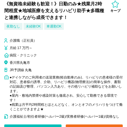
《無資格未経験も歓迎！》日勤のみ★残業月2時
間程度★地域医療を支えるリハビリ助手★多職種
キープ
と連携しながら成長できます！
夜勤なし
未経験OK
車通勤OK
介護職（正社員）
月給 17 万円～
病院・クリニック
香川県丸亀市
JR予讃線 丸亀
●デイケアのご利用者の送迎業務(軽自動車のみ)、リハビリの患者様の受付
対応、患者様の誘導、介助、リハビリ機器(物理療法)の簡単な操作、書類
の記録及び整理、パソコン入力あり、その他リハビリ補助などをお願いし
ます。
●屋内・敷地内禁煙や感染対策も徹底され、安心して勤務できる環境で
す！
●残業は月平均2時間程とほとんどなく、オンとオフのメリハリをつけて働
くことができますよ★
介護福祉士/初任者研修(ヘルパー2級)/実務者研修(ヘルパー1級)/資格なし