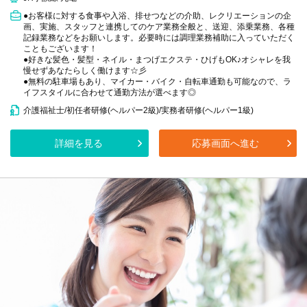
●お客様に対する食事や入浴、排せつなどの介助、レクリエーションの企
画、実施、スタッフと連携してのケア業務全般と、送迎、添乗業務、各種
記録業務などをお願いします。必要時には調理業務補助に入っていただく
こともございます！
●好きな髪色・髪型・ネイル・まつげエクステ・ひげもOK♪オシャレを我
慢せずあなたらしく働けます☆彡
●無料の駐車場もあり、マイカー・バイク・自転車通勤も可能なので、ラ
イフスタイルに合わせて通勤方法が選べます◎
介護福祉士/初任者研修(ヘルパー2級)/実務者研修(ヘルパー1級)
詳細を見る
応募画面へ進む