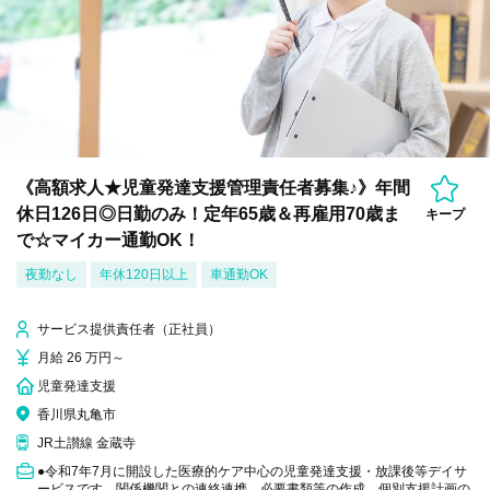
《高額求人★児童発達支援管理責任者募集♪》年間
休日126日◎日勤のみ！定年65歳＆再雇用70歳ま
キープ
で☆マイカー通勤OK！
夜勤なし
年休120日以上
車通勤OK
サービス提供責任者（正社員）
月給 26 万円～
児童発達支援
香川県丸亀市
JR土讃線 金蔵寺
●令和7年7月に開設した医療的ケア中心の児童発達支援・放課後等デイサ
ービスです。関係機関との連絡連携、必要書類等の作成、個別支援計画の