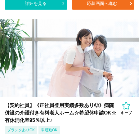
詳細を見る
応募画面へ進む
【契約社員】《正社員登用実績多数あり◎》病院
併設の介護付き有料老人ホーム☆希望休申請OK☆
キープ
有休消化率95％以上♪
ブランクありOK
車通勤OK