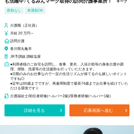
も活躍中♪くるみんマーク取得の訪問介護事業所！
キープ
夜勤なし
車通勤OK
介護職（正社員）
月給 20 万円～
訪問介護
香川県丸亀市
JR予讃線 讃岐塩屋
●利用者様のご自宅を訪問し、食事、更衣、入浴介助等の身体介護や調
理、掃除、洗濯等の生活援助を行っていただきます。
●日勤のみのお仕事なので一定の生活リズムが保てるのも嬉しいポイント
ですね◎
●定年は60歳までですが、再雇用制度で最長74歳までお仕事を続けていた
だける環境です☆
介護福祉士/初任者研修(ヘルパー2級)/実務者研修(ヘルパー1級)
詳細を見る
応募画面へ進む