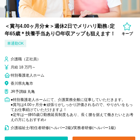
＜賞与4.00ヶ月分★＞週休2日でメリハリ勤務♪定
年65歳＊扶養手当あり◎年収アップも狙えます！
キープ
車通勤OK
介護職（正社員）
月給 18 万円～
特別養護老人ホーム
香川県丸亀市
JR予讃線 丸亀
●特別養護老人ホームにて、介護業務全般に従事していただきます。
●賞与は4.00ヶ月分★頑張りがしっかり評価されるので、やりがいをもっ
てお仕事続けていただけますよ！
●定年は一律65歳◎勤務延長制度もあり、長く腰を据えて働きたいとお考
えの方にもおすすめ♪
介護福祉士/初任者研修(ヘルパー2級)/実務者研修(ヘルパー1級)