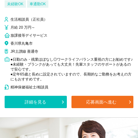
未経験OK
車通勤OK
生活相談員（正社員）
月給 20 万円～
放課後等デイサービス
香川県丸亀市
JR土讃線 善通寺
●日勤のみ・残業ほぼなし◎ワークライフバランス重視の方にお勧めです♪
●未経験・ブランクがあっても大丈夫！先輩スタッフのサポートがあるの
で安心です。
●定年65歳と長めに設定されていますので、長期的なご勤務をお考えの方
にもおすすめです。
精神保健福祉士/相談員
詳細を見る
応募画面へ進む