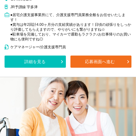
JR予讃線 宇多津
●居宅介護支援事業所にて、介護支援専門員業務全般をお任せいたしま
す！
●賞与は年2回計4.00ヶ月分の支給実績があります！日頃の頑張りをしっか
り評価してもらえますので、やりがいにも繋がりますね☆
●駐車場を完備しており、マイカーで通勤もラクラク♪お仕事帰りのお買い
物にも便利ですね◎
ケアマネージャー/介護支援専門員
詳細を見る
応募画面へ進む