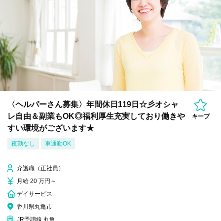
〈ヘルパーさん募集〉年間休日119日☆彡オシャ
レ自由＆副業もOK◎福利厚生充実しており働きや
キープ
すい環境がございます★
夜勤なし
車通勤OK
介護職（正社員）
月給 20 万円～
デイサービス
香川県丸亀市
JR予讃線 丸亀