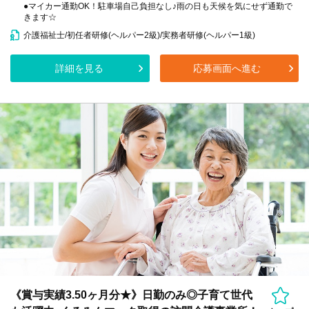
●マイカー通勤OK！駐車場自己負担なし♪雨の日も天候を気にせず通勤で
きます☆
介護福祉士/初任者研修(ヘルパー2級)/実務者研修(ヘルパー1級)
詳細を見る
応募画面へ進む
《賞与実績3.50ヶ月分★》日勤のみ◎子育て世代