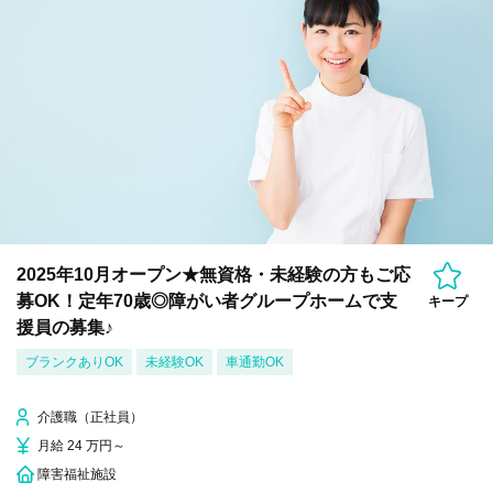
2025年10月オープン★無資格・未経験の方もご応
募OK！定年70歳◎障がい者グループホームで支
キープ
援員の募集♪
ブランクありOK
未経験OK
車通勤OK
介護職（正社員）
月給 24 万円～
障害福祉施設