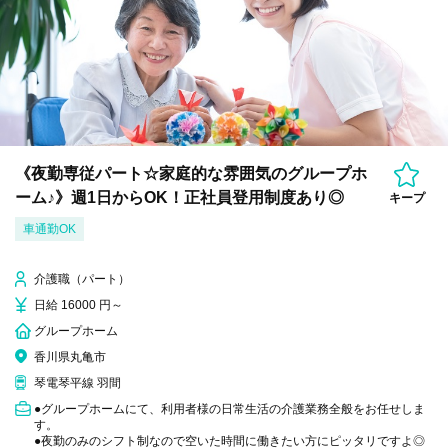
《夜勤専従パート☆家庭的な雰囲気のグループホ
ーム♪》週1日からOK！正社員登用制度あり◎
キープ
車通勤OK
介護職（パート）
日給 16000 円～
グループホーム
香川県丸亀市
琴電琴平線 羽間
●グループホームにて、利用者様の日常生活の介護業務全般をお任せしま
す。
●夜勤のみのシフト制なので空いた時間に働きたい方にピッタリですよ◎