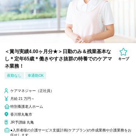
＜賞与実績4.00ヶ月分★＞日勤のみ＆残業基本な
し＊定年65歳＊働きやすさ抜群の特養でのケアマ
キープ
ネ業務！
夜勤なし
車通勤OK
ケアマネジャー（正社員）
月給 21 万円～
特別養護老人ホーム
香川県丸亀市
JR予讃線 丸亀
●入所者様の介護サービス支援計画(ケアプラン)の作成業務や介護業務をお
任せします。