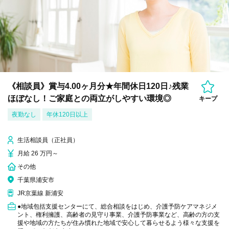
《相談員》賞与4.00ヶ月分★年間休日120日♪残業
ほぼなし！ご家庭との両立がしやすい環境◎
キープ
夜勤なし
年休120日以上
生活相談員（正社員）
月給 26 万円～
その他
千葉県浦安市
JR京葉線 新浦安
●地域包括支援センターにて、総合相談をはじめ、介護予防ケアマネジメ
ント、権利擁護、高齢者の見守り事業、介護予防事業など、高齢の方の支
援や地域の方たちが住み慣れた地域で安心して暮らせるよう様々な支援を