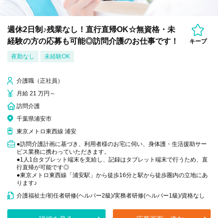
週休2日制♪残業なし！直行直帰OK☆無資格・未
経験の方の応募も可能◎訪問介護のお仕事です！
キープ
夜勤なし
未経験OK
介護職（正社員）
月給 21 万円～
訪問介護
千葉県浦安市
東京メトロ東西線 浦安
●訪問介護計画に基づき、利用者様のお宅に伺い、身体護・生活援助サー
ビス業務に携わっていただきます。
●1人1台タブレット端末を支給し、記録はタブレット端末で行うため、直
行直帰が可能です◎
●東京メトロ東西線「浦安駅」から徒歩16分と駅から徒歩圏内の立地にあ
ります♪
介護福祉士/初任者研修(ヘルパー2級)/実務者研修(ヘルパー1級)/資格なし