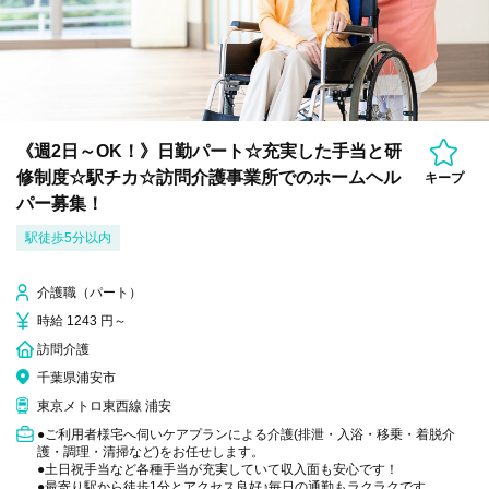
《週2日～OK！》日勤パート☆充実した手当と研
修制度☆駅チカ☆訪問介護事業所でのホームヘル
キープ
パー募集！
駅徒歩5分以内
介護職（パート）
時給 1243 円～
訪問介護
千葉県浦安市
東京メトロ東西線 浦安
●ご利用者様宅へ伺いケアプランによる介護(排泄・入浴・移乗・着脱介
護・調理・清掃など)をお任せします。
●土日祝手当など各種手当が充実していて収入面も安心です！
●最寄り駅から徒歩1分とアクセス良好♪毎日の通勤もラクラクです。