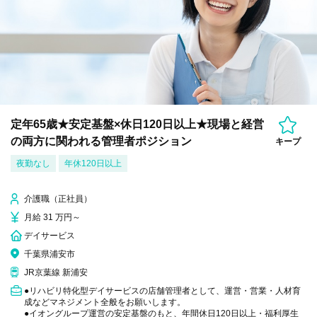
定年65歳★安定基盤×休日120日以上★現場と経営
の両方に関われる管理者ポジション
キープ
夜勤なし
年休120日以上
介護職（正社員）
月給 31 万円～
デイサービス
千葉県浦安市
JR京葉線 新浦安
●リハビリ特化型デイサービスの店舗管理者として、運営・営業・人材育
成などマネジメント全般をお願いします。
●イオングループ運営の安定基盤のもと、年間休日120日以上・福利厚生