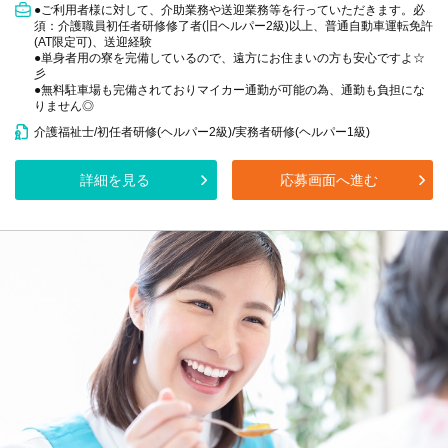
●ご利用者様に対して、介助業務や送迎業務等を行っていただきます。必
須：介護職員初任者研修修了者(旧ヘルパー2級)以上、普通自動車運転免許
(AT限定可)、送迎経験
●単身者用の寮を完備しているので、遠方にお住まいの方も安心ですよ☆
彡
●無料駐車場も完備されておりマイカー通勤が可能の為、通勤も負担にな
りません◎
介護福祉士/初任者研修(ヘルパー2級)/実務者研修(ヘルパー1級)
詳細を見る
応募画面へ進む