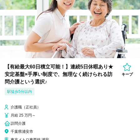
【有給最大60日積立可能！】連続5日休暇あり★
安定基盤×手厚い制度で、無理なく続けられる訪
キープ
問介護という選択♪
駅徒歩5分以内
介護職（正社員）
月給 25 万円～
訪問介護
千葉県浦安市
東京メトロ東西線 浦安