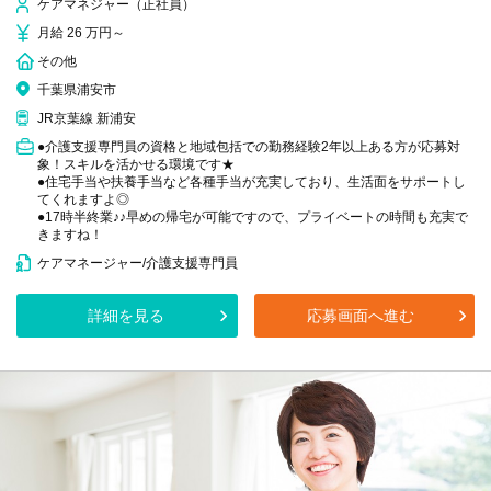
ケアマネジャー（正社員）
月給 26 万円～
その他
千葉県浦安市
JR京葉線 新浦安
●介護支援専門員の資格と地域包括での勤務経験2年以上ある方が応募対
象！スキルを活かせる環境です★
●住宅手当や扶養手当など各種手当が充実しており、生活面をサポートし
てくれますよ◎
●17時半終業♪♪早めの帰宅が可能ですので、プライベートの時間も充実で
きますね！
ケアマネージャー/介護支援専門員
詳細を見る
応募画面へ進む