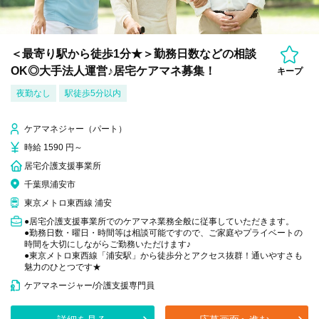
＜最寄り駅から徒歩1分★＞勤務日数などの相談
OK◎大手法人運営♪居宅ケアマネ募集！
キープ
夜勤なし
駅徒歩5分以内
ケアマネジャー（パート）
時給 1590 円～
居宅介護支援事業所
千葉県浦安市
東京メトロ東西線 浦安
●居宅介護支援事業所でのケアマネ業務全般に従事していただきます。
●勤務日数・曜日・時間等は相談可能ですので、ご家庭やプライベートの
時間を大切にしながらご勤務いただけます♪
●東京メトロ東西線「浦安駅」から徒歩分とアクセス抜群！通いやすさも
魅力のひとつです★
ケアマネージャー/介護支援専門員