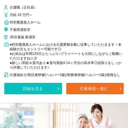
介護職（正社員）
月給 19 万円～
特別養護老人ホーム
千葉県浦安市
JR京葉線 新浦安
●特別養護老人ホームにおける介護業務全般に従事していただきます！未
経験の方もエントリー可能です◎
●お休みは年間120日とたっぷり♪プライベートも大切にしながらご勤務い
ただけますね☆彡
●嬉しい昇給＆賞与あり★賞与実績4.14ヶ月分の高水準◎頑張りをしっか
り評価していただけます♪
介護福祉士/初任者研修(ヘルパー2級)/実務者研修(ヘルパー1級)/資格なし
詳細を見る
応募画面へ進む