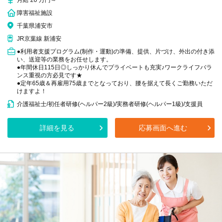
月給 20 万円～
障害福祉施設
千葉県浦安市
JR京葉線 新浦安
●利用者支援プログラム(制作・運動)の準備、提供、片づけ、外出の付き添
い、送迎等の業務をお任せします。
●年間休日115日◎しっかり休んでプライベートも充実♪ワークライフバラ
ンス重視の方必見です★
●定年65歳＆再雇用75歳までとなっており、腰を据えて長くご勤務いただ
けますよ！
介護福祉士/初任者研修(ヘルパー2級)/実務者研修(ヘルパー1級)/支援員
詳細を見る
応募画面へ進む