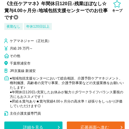
《主任ケアマネ》年間休日120日♪残業ほぼなし☆
賞与4.00ヶ月分♪地域包括支援センターでのお仕事
キープ
です◎
夜勤なし
年休120日以上
ケアマネジャー（正社員）
月給 26 万円～
その他
千葉県浦安市
JR京葉線 新浦安
●地域包括支援センターにおいて総合相談、介護予防ケアマネジメント、
権利擁護、高齢者の見守り事業、介護予防事業などの支援業務をお願いい
たします♪
●年間休日120日♪充実したお休みが魅力☆彡ワークライフバランス重視の
方にもおススメです！
●昇給＆賞与あり★賞与実績4.00ヶ月分の高水準！頑張りをしっかり評価
していただけます◎
主任介護支援専門員
詳細を見る
応募画面へ進む