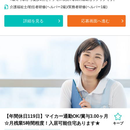
介護福祉士/初任者研修(ヘルパー2級)/実務者研修(ヘルパー1級)
詳細を見る
応募画面へ進む
【年間休日119日】マイカー通勤OK/賞与3.00ヶ月
☆月残業5時間程度！入居可能住宅あります★
キープ