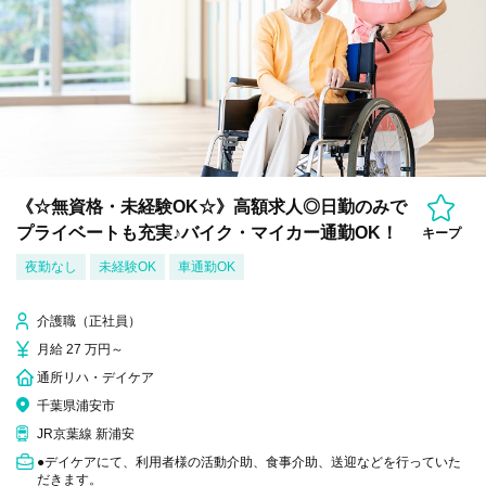
《☆無資格・未経験OK☆》高額求人◎日勤のみで
プライベートも充実♪バイク・マイカー通勤OK！
キープ
夜勤なし
未経験OK
車通勤OK
介護職（正社員）
月給 27 万円～
通所リハ・デイケア
千葉県浦安市
JR京葉線 新浦安
●デイケアにて、利用者様の活動介助、食事介助、送迎などを行っていた
だきます。