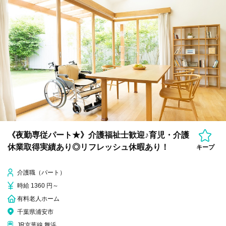
《夜勤専従パート★》介護福祉士歓迎♪育児・介護
休業取得実績あり◎リフレッシュ休暇あり！
キープ
介護職（パート）
時給 1360 円～
有料老人ホーム
千葉県浦安市
JR京葉線 舞浜