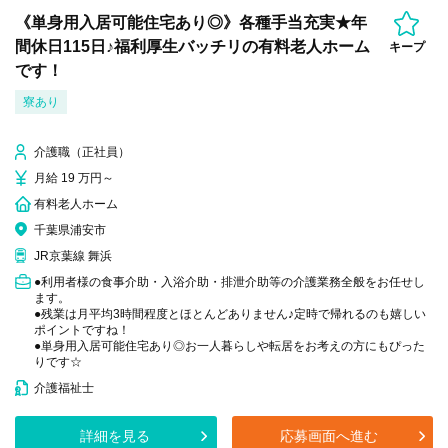
《単身用入居可能住宅あり◎》各種手当充実★年
間休日115日♪福利厚生バッチリの有料老人ホーム
キープ
です！
寮あり
介護職（正社員）
月給 19 万円～
有料老人ホーム
千葉県浦安市
JR京葉線 舞浜
●利用者様の食事介助・入浴介助・排泄介助等の介護業務全般をお任せし
ます。
●残業は月平均3時間程度とほとんどありません♪定時で帰れるのも嬉しい
ポイントですね！
●単身用入居可能住宅あり◎お一人暮らしや転居をお考えの方にもぴった
りです☆
介護福祉士
詳細を見る
応募画面へ進む