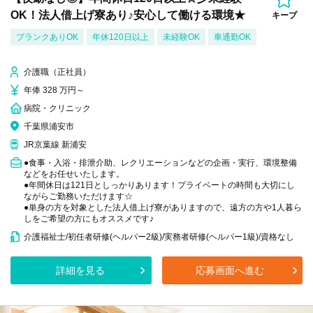
OK！法人借上げ寮あり♪安心して働ける環境★
キープ
ブランクありOK
年休120日以上
未経験OK
車通勤OK
介護職（正社員）
年俸 328 万円～
病院・クリニック
千葉県浦安市
JR京葉線 新浦安
●食事・入浴・排泄介助、レクリエーションなどの企画・実行、環境整備
などをお任せいたします。
●年間休日は121日としっかりあります！プライベートの時間も大切にし
ながらご勤務いただけます☆
●単身の方を対象とした法人借上げ寮がありますので、遠方の方や1人暮ら
しをご希望の方にもオススメです♪
介護福祉士/初任者研修(ヘルパー2級)/実務者研修(ヘルパー1級)/資格なし
詳細を見る
応募画面へ進む