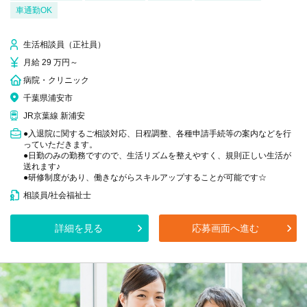
車通勤OK
生活相談員（正社員）
月給 29 万円～
病院・クリニック
千葉県浦安市
JR京葉線 新浦安
●入退院に関するご相談対応、日程調整、各種申請手続等の案内などを行
っていただきます。
●日勤のみの勤務ですので、生活リズムを整えやすく、規則正しい生活が
送れます♪
●研修制度があり、働きながらスキルアップすることが可能です☆
相談員/社会福祉士
詳細を見る
応募画面へ進む