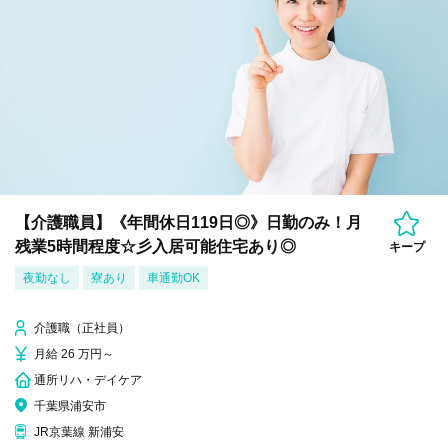
【介護職員】《年間休日119日◎》日勤のみ！月
残業5時間程度☆彡入居可能住宅あり◎
キープ
夜勤なし
寮あり
車通勤OK
介護職（正社員）
月給 26 万円～
通所リハ・デイケア
千葉県浦安市
JR京葉線 新浦安