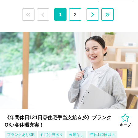
1
2
《年間休日121日◎住宅手当支給☆彡》ブランク
OK♪各休暇充実！
キープ
ブランクありOK
住宅手当あり
夜勤なし
年休120日以上