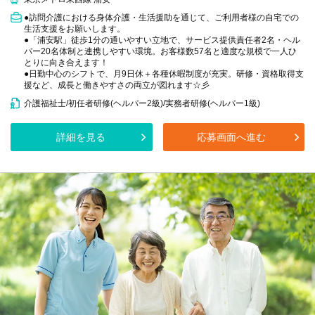
●訪問介護における身体介護・生活援助を通じて、ご利用者様の自宅での
生活支援をお願いします。
●「浦安駅」徒歩1分の通いやすい立地で、サービス提供責任者2名・ヘル
パー20名体制と連携しやすい環境。お客様数57名と適度な規模で一人ひ
とりに向き合えます！
●日勤中心のシフトで、月9日休＋各種休暇制度が充実。研修・資格取得支
援など、成長と働きやすさの両立が図れます☆彡
介護福祉士/初任者研修(ヘルパー2級)/実務者研修(ヘルパー1級)
詳細を見る
応募画面へ進む