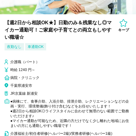
【週2日から相談OK★】日勤のみ＆残業なし◎マ
イカー通勤可！ご家庭や子育てとの両立もしやす
キープ
い職場☆
夜勤なし
車通勤OK
介護職（パート）
時給 1240 円～
病院・クリニック
千葉県浦安市
JR京葉線 新浦安
●病棟にて、食事介助、入浴介助、排泄介助、レクリエーションなどの企
画・実行、環境整備(飾り付け含む)などをお任せいたします！
●週2日から相談OK◎ライフスタイルに合わせて無理のない範囲でご勤務
いただけます♪
●マイカー通勤が可能なため、近隣の方だけでなく少し離れた地域にお住
まいの方にも通勤しやすい職場です！
介護福祉士/初任者研修(ヘルパー2級)/実務者研修(ヘルパー1級)