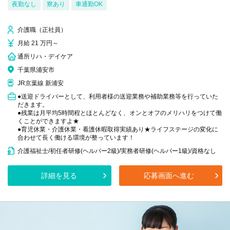
夜勤なし
寮あり
車通勤OK
介護職（正社員）
月給 21 万円～
通所リハ・デイケア
千葉県浦安市
JR京葉線 新浦安
●送迎ドライバーとして、利用者様の送迎業務や補助業務等を行っていた
だきます。
●残業は月平均5時間程とほとんどなく、オンとオフのメリハリをつけて働
くことができますよ★
●育児休業・介護休業・看護休暇取得実績あり★ライフステージの変化に
合わせて長く働ける環境が整っています！
介護福祉士/初任者研修(ヘルパー2級)/実務者研修(ヘルパー1級)/資格なし
詳細を見る
応募画面へ進む