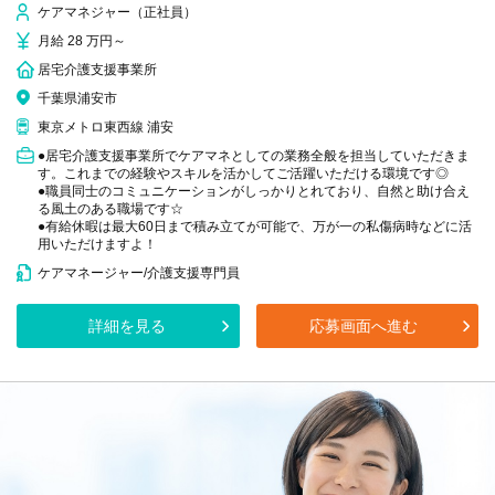
ケアマネジャー（正社員）
月給 28 万円～
居宅介護支援事業所
千葉県浦安市
東京メトロ東西線 浦安
●居宅介護支援事業所でケアマネとしての業務全般を担当していただきま
す。これまでの経験やスキルを活かしてご活躍いただける環境です◎
●職員同士のコミュニケーションがしっかりとれており、自然と助け合え
る風土のある職場です☆
●有給休暇は最大60日まで積み立てが可能で、万が一の私傷病時などに活
用いただけますよ！
ケアマネージャー/介護支援専門員
詳細を見る
応募画面へ進む