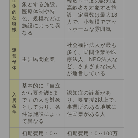
全
軽度～中度の認知症
象とする施設。
体
高齢者を対象する施
医療体制や特
的
設。定員数は最大18
な
色、規模などは
人で、小規模でアッ
特
施設によって異
トホームな雰囲気
徴
なる
社会福祉法人が最も
運
多く、民間企業や医
営
主に民間企業
療法人、NPO法人な
母
ど、さまざまな法人
体
が運営している
基本的に「自立
から要介護5ま
認知症の診断があ
入
で」の人を対象
り、要支援2以上で、
居
条
としており、条
事業所のある地域に
件
件は施設によっ
住民票がある人
て異なる
初期費用：0～
初期費用：0～100万