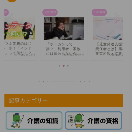
の職種
介護の職種
介護の職種
ケアマネ業務のはじ
「ホーカンって
【児童発達支援管理
めの一歩！「インテ
誰？」利用者・家族
責任者とは】第4回
ーク」って何だ！？
には伝わらない介護
事業所数・従事者数
2016年7月21日
2016年4月28日
2014年12月17
の専門用語
について
記事カテゴリー