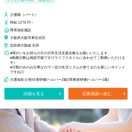
ブランクありOK
夜勤なし
介護職（パート）
時給 1270 円～
障害福祉施設
大阪府大阪市東住吉区
近鉄南大阪線 矢田
●障がいをお持ちの方の日常生活支援全般をお願いいたします。
●勤務日数は相談可能です◎ライフスタイルに合わせてご勤務いただけま
す♪
●日勤のみのお仕事なので一定の生活リズムが保てるのも嬉しいポイント
ですね◎
介護福祉士/初任者研修(ヘルパー2級)/実務者研修(ヘルパー1級)
詳細を見る
応募画面へ進む