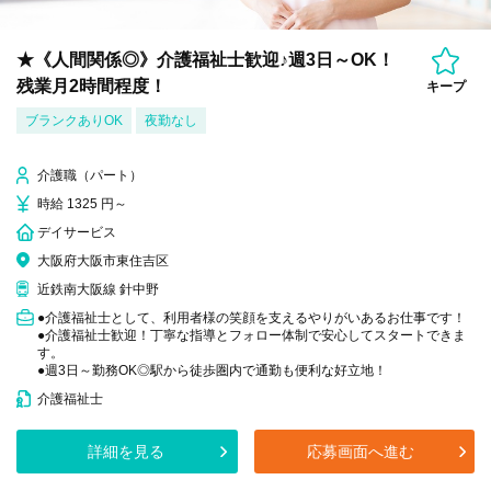
★《人間関係◎》介護福祉士歓迎♪週3日～OK！
残業月2時間程度！
キープ
ブランクありOK
夜勤なし
介護職（パート）
時給 1325 円～
デイサービス
大阪府大阪市東住吉区
近鉄南大阪線 針中野
●介護福祉士として、利用者様の笑顔を支えるやりがいあるお仕事です！
●介護福祉士歓迎！丁寧な指導とフォロー体制で安心してスタートできま
す。
●週3日～勤務OK◎駅から徒歩圏内で通勤も便利な好立地！
介護福祉士
詳細を見る
応募画面へ進む