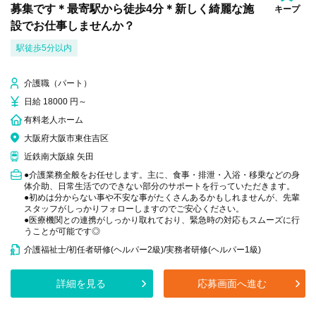
募集です＊最寄駅から徒歩4分＊新しく綺麗な施
キープ
設でお仕事しませんか？
駅徒歩5分以内
介護職（パート）
日給 18000 円～
有料老人ホーム
大阪府大阪市東住吉区
近鉄南大阪線 矢田
●介護業務全般をお任せします。主に、食事・排泄・入浴・移乗などの身
体介助、日常生活でのできない部分のサポートを行っていただきます。
●初めは分からない事や不安な事がたくさんあるかもしれませんが、先輩
スタッフがしっかりフォローしますのでご安心ください。
●医療機関との連携がしっかり取れており、緊急時の対応もスムーズに行
うことが可能です◎
介護福祉士/初任者研修(ヘルパー2級)/実務者研修(ヘルパー1級)
詳細を見る
応募画面へ進む