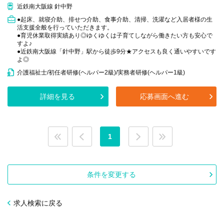
近鉄南大阪線 針中野
●起床、就寝介助、排せつ介助、食事介助、清掃、洗濯など入居者様の生
活支援全般を行っていただきます。
●育児休業取得実績あり◎ゆくゆくは子育てしながら働きたい方も安心で
すよ♪
●近鉄南大阪線「針中野」駅から徒歩9分★アクセスも良く通いやすいです
よ◎
介護福祉士/初任者研修(ヘルパー2級)/実務者研修(ヘルパー1級)
詳細を見る
応募画面へ進む
1
条件を変更する
求人検索に戻る