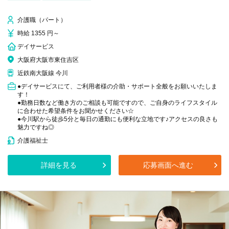
介護職（パート）
時給 1355 円～
デイサービス
大阪府大阪市東住吉区
近鉄南大阪線 今川
●デイサービスにて、ご利用者様の介助・サポート全般をお願いいたしま
す！
●勤務日数など働き方のご相談も可能ですので、ご自身のライフスタイル
に合わせた希望条件をお聞かせください☆
●今川駅から徒歩5分と毎日の通勤にも便利な立地です♪アクセスの良さも
魅力ですね◎
介護福祉士
詳細を見る
応募画面へ進む