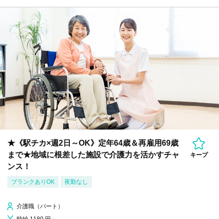
★《駅チカ×週2日～OK》定年64歳＆再雇用69歳
まで★地域に根差した施設で介護力を活かすチャ
キープ
ンス！
ブランクありOK
夜勤なし
介護職（パート）