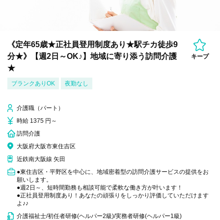
《定年65歳★正社員登用制度あり★駅チカ徒歩9
分★》【週2日～OK♪】地域に寄り添う訪問介護
キープ
★
ブランクありOK
夜勤なし
介護職（パート）
時給 1375 円～
訪問介護
大阪府大阪市東住吉区
近鉄南大阪線 矢田
●東住吉区・平野区を中心に、地域密着型の訪問介護サービスの提供をお
願いします。
●週2日～、短時間勤務も相談可能で柔軟な働き方が叶います！
●正社員登用制度あり！あなたの頑張りをしっかり評価していただけます
よ♪♪
介護福祉士/初任者研修(ヘルパー2級)/実務者研修(ヘルパー1級)