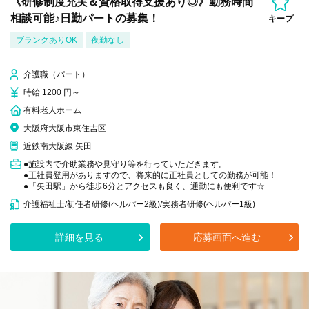
《研修制度充実＆資格取得支援あり◎》勤務時間
相談可能♪日勤パートの募集！
キープ
ブランクありOK
夜勤なし
介護職（パート）
時給 1200 円～
有料老人ホーム
大阪府大阪市東住吉区
近鉄南大阪線 矢田
●施設内で介助業務や見守り等を行っていただきます。
●正社員登用がありますので、将来的に正社員としての勤務が可能！
●「矢田駅」から徒歩6分とアクセスも良く、通勤にも便利です☆
介護福祉士/初任者研修(ヘルパー2級)/実務者研修(ヘルパー1級)
詳細を見る
応募画面へ進む