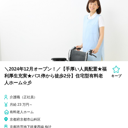
＼2024年12月オープン！／【手厚い人員配置★福
利厚生充実★バス停から徒歩2分】住宅型有料老
キープ
人ホーム☆彡
介護職（正社員）
月給 23 万円～
有料老人ホーム
京都府京都市山科区
京都市営地下鉄東西線 椥辻