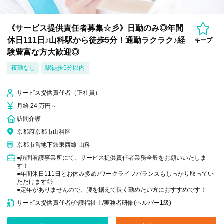
《サービス提供責任者募集☆彡》日勤のみ◎年間
休日111日♪山科駅から徒歩5分！通勤ラクラク♪経
キープ
験豊富な方大歓迎◎
夜勤なし
駅徒歩5分以内
サービス提供責任者（正社員）
月給 24 万円～
訪問介護
京都府京都市山科区
京都市営地下鉄東西線 山科
●訪問看護事業所にて、サービス提供責任者業務全般をお願いいたしま
す！
●年間休日111日とお休み多め♪ワークライフバランスもしっかり取ってい
ただけます◎
●定年がありませんので、腰を据えて長く勤めたい方におすすめです！
サービス提供責任者/介護福祉士/実務者研修(ヘルパー1級)