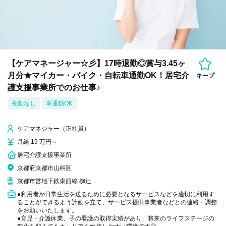
【ケアマネージャー☆彡】17時退勤◎賞与3.45ヶ
月分★マイカー・バイク・自転車通勤OK！居宅介
キープ
護支援事業所でのお仕事♪
夜勤なし
車通勤OK
ケアマネジャー（正社員）
月給 19 万円～
居宅介護支援事業所
京都府京都市山科区
京都市営地下鉄東西線 椥辻
●利用者が日常生活を送るために必要となるサービスなどを適切に利用す
ることができるよう計画を立て、サービス提供事業者などとの連絡・調整
をお願いいたします。
●育児・介護休業、子の看護の取得実績があり、将来のライフステージの