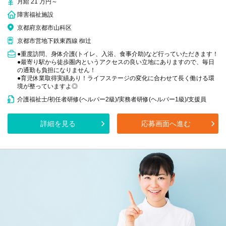
月給 21 万円～
障害福祉施設
京都府京都市山科区
京都市営地下鉄東西線 椥辻
●重度訪問、身体介護(トイレ、入浴、食事介助)など行っていただきます！
●最寄り駅から徒歩圏内というアクセスの良い立地にありますので、毎日
の通勤も負担になりません！
●育児休業取得実績あり！ライフステージの変化に合わせて長く働ける環
境が整っていますよ◎
介護福祉士/初任者研修(ヘルパー2級)/実務者研修(ヘルパー1級)/支援員
詳細を見る
応募画面へ進む