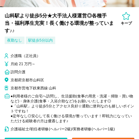
山科駅より徒歩5分★大手法人様運営◎各種手
当・福利厚生充実！長く働ける環境が整っていま
キープ
す♪♪
夜勤なし
駅徒歩5分以内
介護職（正社員）
月給 21 万円～
訪問介護
京都府京都市山科区
京都市営地下鉄東西線 山科
●利用者様のご自宅へ訪問し、生活援助(食事の用意・洗濯・掃除・買い物
など)・身体介護(食事・入浴介助など)をお願いいたします◎
●「山科駅」より徒歩5分とアクセス良好☆通勤に便利なのも嬉しいポイン
トですね！
●定年なし◎安心して長く働ける環境が整っています！即戦力になってい
ただける経験者の方は優遇します♪
介護福祉士/初任者研修(ヘルパー2級)/実務者研修(ヘルパー1級)