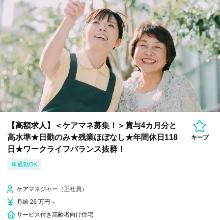
【高額求人】＜ケアマネ募集！＞賞与4カ月分と
高水準★日勤のみ★残業ほぼなし★年間休日118
キープ
日★ワークライフバランス抜群！
車通勤OK
ケアマネジャー（正社員）
月給 26 万円～
サービス付き高齢者向け住宅