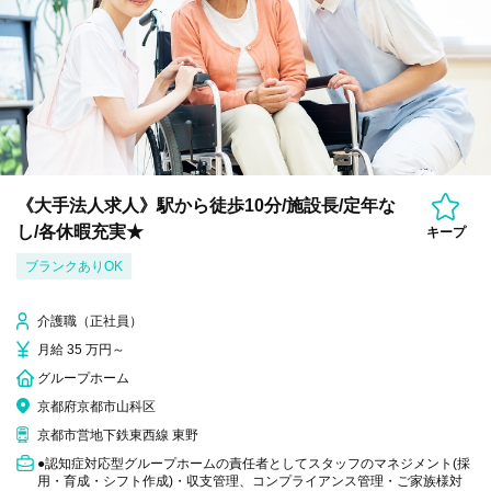
《大手法人求人》駅から徒歩10分/施設長/定年な
し/各休暇充実★
キープ
ブランクありOK
介護職（正社員）
月給 35 万円～
グループホーム
京都府京都市山科区
京都市営地下鉄東西線 東野
●認知症対応型グループホームの責任者としてスタッフのマネジメント(採
用・育成・シフト作成)・収支管理、コンプライアンス管理・ご家族様対