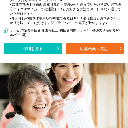
(バイク持ち込み手当：月3,000円)
●京都市営地下鉄東西線 椥辻駅から徒歩5分と通っていただき易い好立地
◎バイクやマイカーでの通勤もOKとお好きな方法でストレスなく通って
いただけます♪
●年末年始や夏季休暇も取得可能で有給は100％消化推奨とお休みをしっ
かりと取っていただけます◎プライベートの充実が叶いますよ♪
サービス提供責任者/介護福祉士/初任者研修(ヘルパー2級)/実務者研修(ヘ
ルパー1級)
詳細を見る
応募画面へ進む