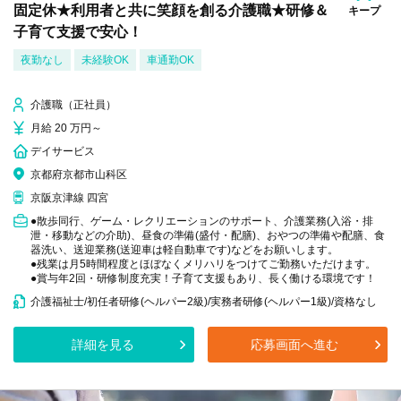
固定休★利用者と共に笑顔を創る介護職★研修＆
キープ
子育て支援で安心！
夜勤なし
未経験OK
車通勤OK
介護職（正社員）
月給 20 万円～
デイサービス
京都府京都市山科区
京阪京津線 四宮
●散歩同行、ゲーム・レクリエーションのサポート、介護業務(入浴・排
泄・移動などの介助)、昼食の準備(盛付・配膳)、おやつの準備や配膳、食
器洗い、送迎業務(送迎車は軽自動車です)などをお願いします。
●残業は月5時間程度とほぼなくメリハリをつけてご勤務いただけます。
●賞与年2回・研修制度充実！子育て支援もあり、長く働ける環境です！
介護福祉士/初任者研修(ヘルパー2級)/実務者研修(ヘルパー1級)/資格なし
詳細を見る
応募画面へ進む