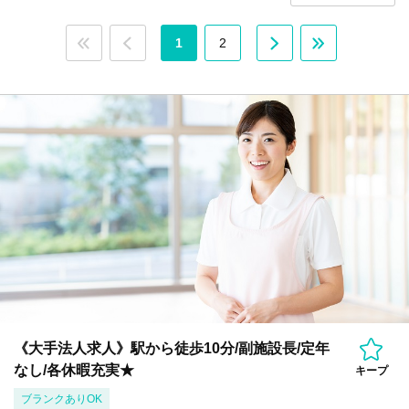
1
2
《大手法人求人》駅から徒歩10分/副施設長/定年
なし/各休暇充実★
キープ
ブランクありOK