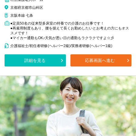
京都府京都市山科区
京阪本線 七条
●定員50名の従来型多床室の特養での介護のお仕事です！
●再雇用制度もあり、腰を据えて長くお勤めしたいとお考えの方にもオス
スメです！
●マイカー通勤もOK♪天気が悪い日の通勤もラクラクですよ☆彡
介護福祉士/初任者研修(ヘルパー2級)/実務者研修(ヘルパー1級)
詳細を見る
応募画面へ進む