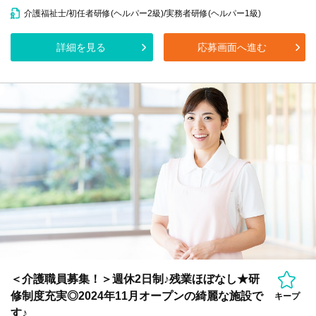
介護福祉士/初任者研修(ヘルパー2級)/実務者研修(ヘルパー1級)
詳細を見る
応募画面へ進む
＜介護職員募集！＞週休2日制♪残業ほぼなし★研
修制度充実◎2024年11月オープンの綺麗な施設で
キープ
す♪