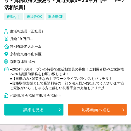
り＊資格取得支援あり＊賞与実績3～3.6ヶ月【生
キープ
活相談員】
夜勤なし
未経験OK
車通勤OK
生活相談員（正社員）
月給 19 万円～
特別養護老人ホーム
京都府京都市山科区
京阪京津線 追分
●2024年3月オープンの特養で生活相談員の募集！ご利用者様やご家族様
への相談援助業務をお願い致します！
●【日勤のみ×残業少なめ】でワークライフバランスもバッチリ！
●資格取得支援として受講料等の一部を法人様が負担してくださいます◎
ご家族がいらっしゃる方に嬉しい扶養手当の支給もアリ☆彡
相談員/社会福祉主事/社会福祉士
詳細を見る
応募画面へ進む