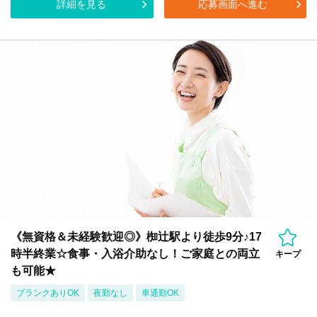
詳細を見る
応募画面へ進む
《無資格＆未経験歓迎◎》椥辻駅より徒歩9分♪17
時半終業☆食事・入浴介助なし！ご家庭との両立
キープ
も可能★
ブランクありOK
夜勤なし
車通勤OK