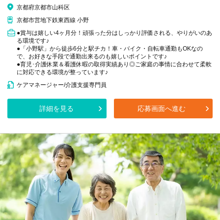
京都府京都市山科区
京都市営地下鉄東西線 小野
●賞与は嬉しい4ヶ月分！頑張った分はしっかり評価される、やりがいのあ
る環境です♪
●「小野駅」から徒歩6分と駅チカ！車・バイク・自転車通勤もOKなの
で、お好きな手段で通勤出来るのも嬉しいポイントです♪
●育児･介護休業＆看護休暇の取得実績あり◎ご家庭の事情に合わせて柔軟
に対応できる環境が整っています♪
ケアマネージャー/介護支援専門員
詳細を見る
応募画面へ進む