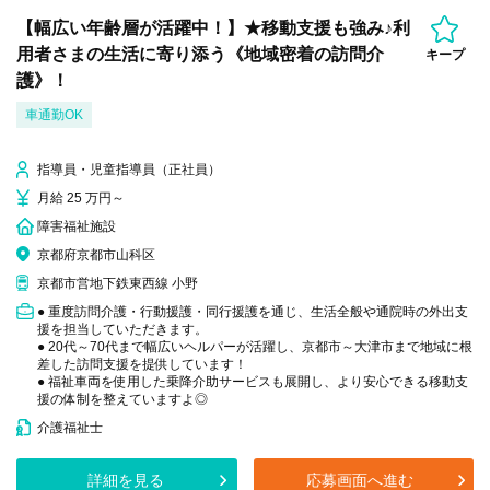
【幅広い年齢層が活躍中！】★移動支援も強み♪利
用者さまの生活に寄り添う《地域密着の訪問介
キープ
護》！
車通勤OK
指導員・児童指導員（正社員）
月給 25 万円～
障害福祉施設
京都府京都市山科区
京都市営地下鉄東西線 小野
● 重度訪問介護・行動援護・同行援護を通じ、生活全般や通院時の外出支
援を担当していただきます。
● 20代～70代まで幅広いヘルパーが活躍し、京都市～大津市まで地域に根
差した訪問支援を提供しています！
● 福祉車両を使用した乗降介助サービスも展開し、より安心できる移動支
援の体制を整えていますよ◎
介護福祉士
詳細を見る
応募画面へ進む