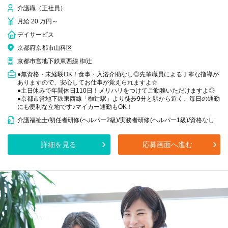
介護職（正社員）
月給 20 万円～
デイサービス
京都府京都市山科区
京都市営地下鉄東西線 椥辻
●無資格・未経験OK！食事・入浴介助なし◎先輩職員による丁寧な指導が
ありますので、安心してお仕事が覚えられますよ☆
●土日休みで年間休日110日！メリハリをつけてご勤務いただけますよ◎
●京都市営地下鉄東西線「椥辻駅」より徒歩9分と駅から近く、毎日の通勤
にも便利な立地です♪マイカー通勤もOK！
介護福祉士/初任者研修(ヘルパー2級)/実務者研修(ヘルパー1級)/資格なし
詳細を見る
応募画面へ進む