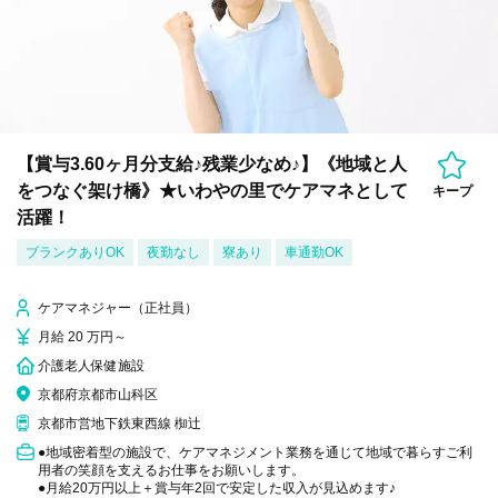
【賞与3.60ヶ月分支給♪残業少なめ♪】《地域と人
をつなぐ架け橋》★いわやの里でケアマネとして
キープ
活躍！
ブランクありOK
夜勤なし
寮あり
車通勤OK
ケアマネジャー（正社員）
月給 20 万円～
介護老人保健施設
京都府京都市山科区
京都市営地下鉄東西線 椥辻
●地域密着型の施設で、ケアマネジメント業務を通じて地域で暮らすご利
用者の笑顔を支えるお仕事をお願いします。
●月給20万円以上＋賞与年2回で安定した収入が見込めます♪