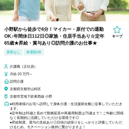
小野駅から徒歩で4分！マイカー・原付での通勤
OK♪年間休日112日◎家族・住居手当あり☆定年
キープ
65歳★昇給・賞与あり◎訪問介護のお仕事★
夜勤なし
車通勤OK
介護職（正社員）
月給 20 万円～
訪問介護
京都府京都市山科区
京都市営地下鉄東西線 小野
●利用者様のお宅へ訪問して身体介護・生活援助全般に従事していただき
ます。
●定年制は65歳と長めで勤務延長や再雇用制度は75歳まで！ご年齢に関係
なく長期的に活躍していただける環境です◎
●昇給制度、賞与の支給あり◎日頃の頑張りをしっかりと評価していただ
けるため、モチベーション維持に繋がりますよ！