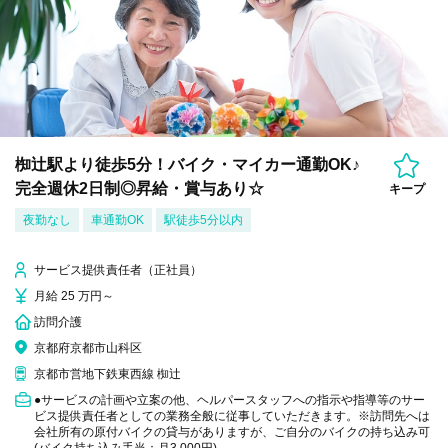
椥辻駅より徒歩5分！バイク・マイカー通勤OK♪
完全週休2日制◎昇給・賞与あり☆
キープ
夜勤なし
車通勤OK
駅徒歩5分以内
サービス提供責任者（正社員）
月給 25 万円～
訪問介護
京都府京都市山科区
京都市営地下鉄東西線 椥辻
●サービスの計画や立案の他、ヘルパースタッフへの指示や指導等のサー
ビス提供責任者としての業務全般に従事していただきます。※訪問先へは
会社所有の原付バイクの貸与がありますが、ご自分のバイクの持ち込み可