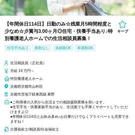
【年間休日114日】日勤のみ☆残業月5時間程度と
少なめ☆彡賞与3.00ヶ月◎住宅・扶養手当あり♪特
キープ
別養護老人ホームでの生活相談員募集！
住宅手当あり
夜勤なし
未経験OK
車通勤OK
生活相談員（正社員）
月給 19 万円～
特別養護老人ホーム
京都府京都市山科区
京都市営地下鉄東西線 東野
●ご利用者の入所から生活までの相談援助業務を担います。
●住宅手当・扶養家族手当があり、生活面でも手厚くサポートしていただ
けますよ◎
●年間休日114日とお休み多め♪お仕事だけでなくプライベートも充実でき
ますね！
介護福祉士/相談員/社会福祉士