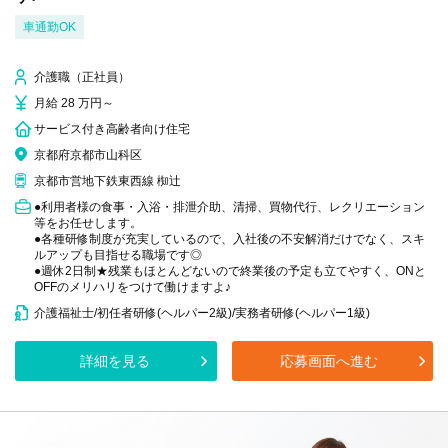
車通勤OK
介護職（正社員）
月給 28 万円～
サービス付き高齢者向け住宅
京都府京都市山科区
京都市営地下鉄東西線 椥辻
●利用者様の食事・入浴・排泄介助、清掃、買物代行、レクリエーション
等をお任せします。
●各種研修制度が充実しているので、入社後の不安解消だけでなく、スキ
ルアップも目指せる職場です◎
●週休2日制★残業もほとんどないので終業後の予定も立てやすく、ONと
OFFのメリハリをつけて働けますよ♪
介護福祉士/初任者研修(ヘルパー2級)/実務者研修(ヘルパー1級)
詳細を見る
応募画面へ進む