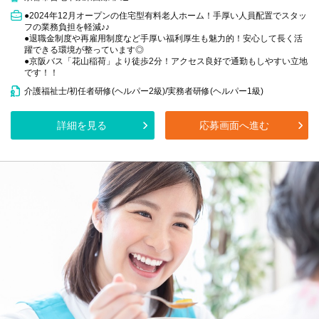
●2024年12月オープンの住宅型有料老人ホーム！手厚い人員配置でスタッ
フの業務負担を軽減♪♪
●退職金制度や再雇用制度など手厚い福利厚生も魅力的！安心して長く活
躍できる環境が整っています◎
●京阪バス「花山稲荷」より徒歩2分！アクセス良好で通勤もしやすい立地
です！！
介護福祉士/初任者研修(ヘルパー2級)/実務者研修(ヘルパー1級)
詳細を見る
応募画面へ進む