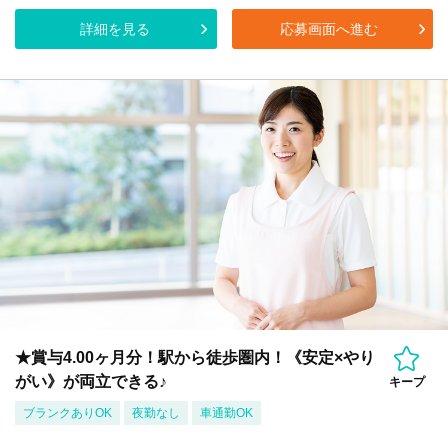
詳細を見る
応募画面へ進む
★賞与4.00ヶ月分！駅から徒歩圏内！《安定×やり
がい》が両立できる♪
キープ
ブランクありOK
夜勤なし
車通勤OK