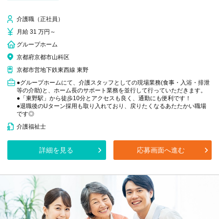
介護職（正社員）
月給 31 万円～
グループホーム
京都府京都市山科区
京都市営地下鉄東西線 東野
●グループホームにて、介護スタッフとしての現場業務(食事・入浴・排泄
等の介助)と、ホーム長のサポート業務を並行して行っていただきます。
●「東野駅」から徒歩10分とアクセスも良く、通勤にも便利です！
●退職後のUターン採用も取り入れており、戻りたくなるあたたかい職場
です◎
介護福祉士
詳細を見る
応募画面へ進む